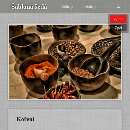
Šablona šedá
Eshop
Eshop
☰
Vybrat
Zpět
Koření