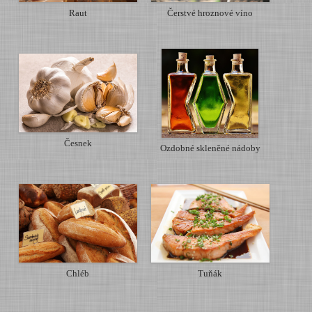
Raut
Čerstvé hroznové víno
Česnek
Ozdobné skleněné nádoby
Chléb
Tuňák