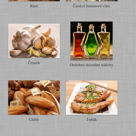
Raut
Čerstvé hroznové víno
Česnek
Ozdobné skleněné nádoby
Chléb
Tuňák