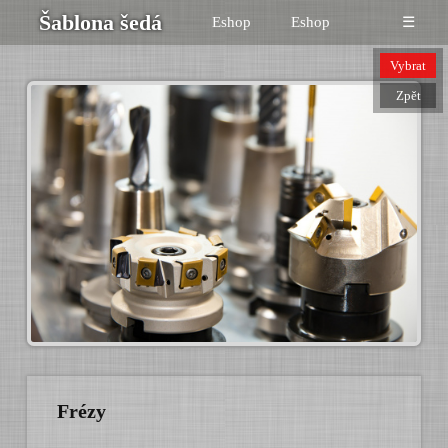
Šablona šedá
Eshop
Eshop
☰
Vybrat
Zpět
Frézy