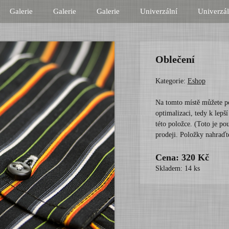
Galerie
Galerie
Galerie
Univerzální
Univerzál
Oblečení
Kategorie:
Eshop
Na tomto místě můžete p
optimalizaci, tedy k lepš
této položce. (Toto je p
prodeji. Položky nahraďt
Cena: 320 Kč
Skladem: 14 ks