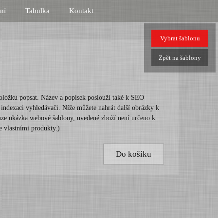
ní
Tabulka
Kontakt
Vybrat
šablonu
Zpět
na šablony
oložku popsat. Název a popisek poslouží také k SEO
í indexaci vyhledávači. Níže můžete nahrát další obrázky k
ouze ukázka webové šablony, uvedené zboží není určeno k
e vlastními produkty.)
Do košíku