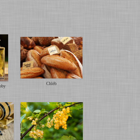
Chléb
oby