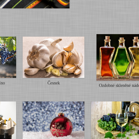
íno
Česnek
Ozdobné skleněné nád