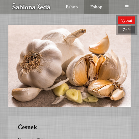
Šablona šedá
Eshop
Eshop
☰
Vybrat
Zpět
Česnek