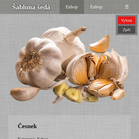
Šablona šedá
Eshop
Eshop
☰
Vybrat
Zpět
Česnek