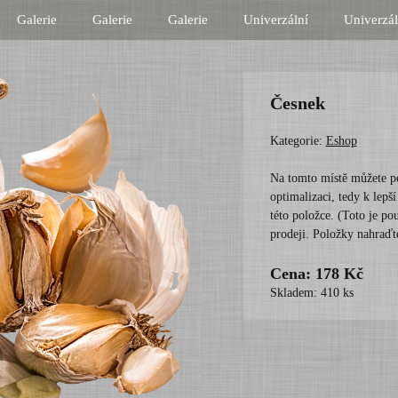
Galerie
Galerie
Galerie
Univerzální
Univerzál
Česnek
Kategorie:
Eshop
Na tomto místě můžete p
optimalizaci, tedy k lepš
této položce. (Toto je p
prodeji. Položky nahraďt
Cena: 178 Kč
Skladem: 410 ks