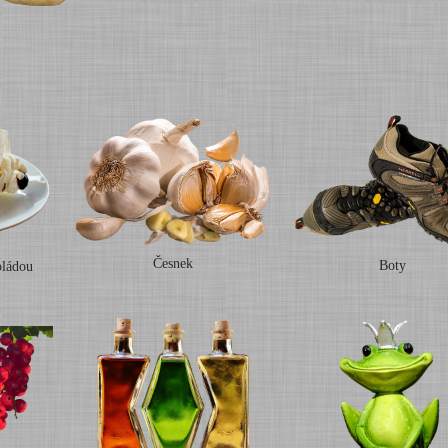
Česnek
Boty
oládou