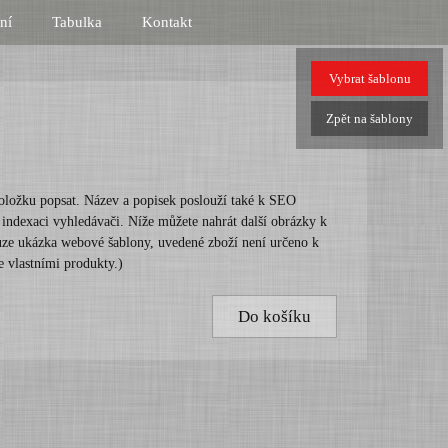
ní
Tabulka
Kontakt
Vybrat
šablonu
Zpět
na šablony
oložku popsat. Název a popisek poslouží také k SEO
í indexaci vyhledávači. Níže můžete nahrát další obrázky k
ouze ukázka webové šablony, uvedené zboží není určeno k
e vlastními produkty.)
Do košíku